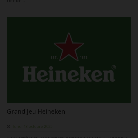
𝗢𝗙𝗙𝗥𝗘…
Grand Jeu Heineken
lundi 13 octobre 2025