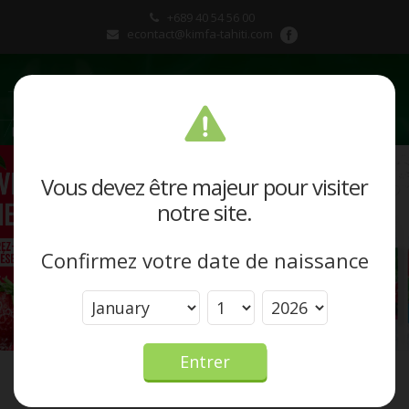
+689 40 54 56 00
econtact@kimfa-tahiti.com
Présentation
Vous devez être majeur pour visiter
notre site.
Produits et marques
Confirmez votre date de naissance
Actualités