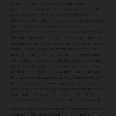
constituent l’essentiel de l’activité de la société. Les
produits fabriqués localement représentent environ 60%
du C.A. de la compagnie, avec la bière et des spiritueux.
Kim Fa s’attache à entretenir des relations étroites avec les
marques qu’elle représente, notamment le groupe
brassicole néerlandais Heineken, le groupe Danone avec
son pôle eaux minérales, le groupe d’eaux minérales Alma,
le groupe Castel avec sa branche vins, les Grands Chais de
France, Calvet, la maison de champagne Taittinger, les
maisons de vin Louis Jadot, Alain Jaume, Hubert de Boüard,
etc…La maison importe des spiritueux de France, Grande
Bretagne, de Pologne, du Chili notamment. En particulier
une belle gamme de rhums, La Mauny et J.M (Martinique),
Damoiseau (Guadeloupe), Beach House (Maurice), Bacardi
(Porto Rico). Kim Fa représente également les cafés et
machines illy, les thés George Cannon et Dammann Frères,
et distribue les boissons à l’aloe vera de Green Beverages
(Thaïlande), les nectars de kiwi Nekta (Nouvelle Zélande).
Kim Fa a pour clients l’ensemble du commerce de boissons,
du petit commerçant de proximité à l’hyper-marché, du café