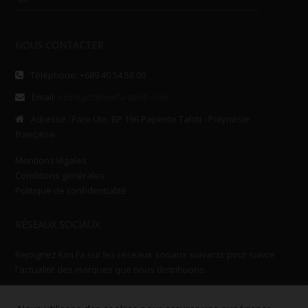
NOUS CONTACTER
Téléphone: +689 40 54 56 00
Email:
econtact@kimfa-tahiti.com
Adresse : Fare Ute. BP 196 Papeete Tahiti - Polynésie
française
Mentions légales
Conditions générales
Politique de confidentialité
RÉSEAUX SOCIAUX
Rejoignez Kim Fa sur les réseaux sociaux suivants pour suivre
l'actualité des marques que nous distribuons: