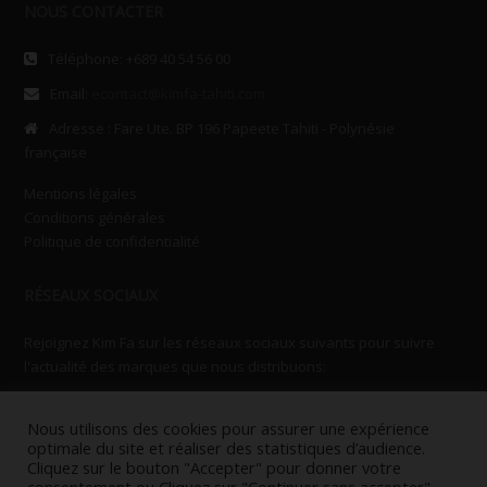
NOUS CONTACTER
Téléphone: +689 40 54 56 00
Email:
econtact@kimfa-tahiti.com
Adresse : Fare Ute. BP 196 Papeete Tahiti - Polynésie
française
Mentions légales
Conditions générales
Politique de confidentialité
RÉSEAUX SOCIAUX
Rejoignez Kim Fa sur les réseaux sociaux suivants pour suivre
l'actualité des marques que nous distribuons:
Nous utilisons des cookies pour assurer une expérience
optimale du site et réaliser des statistiques d’audience.
Cliquez sur le bouton "Accepter" pour donner votre