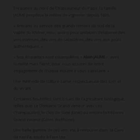
Enracinée au nord de Châteauneuf du Pape, la famille
JAUME perpétue le métier de vigneron depuis 1826.
« Artisans au service des grands terroirs du sud de la
Vallée du Rhône, nous avons pour ambition d’élaborer des
vins intenses, des vins de caractères, des vins aux goûts
authentiques. »
« Nos étiquettes sont estampillées «
Alain JAUME
», avec
humilité mais fierté, pour vous assurer de notre
engagement de chaque instant à vous satisfaire. »
Une méthode de culture saine, respectueuse des sols et
du vivant.
Certaines bouteilles sont issues de l’agriculture biologique,
telles que: Le Domaine Grand Veneur avec Les
Champauvins, le Clos de Sixte (Lirac) ou encore la Réserve
Grand Veneur (Côtes du Rhône).
Une belle gamme de ces vins est à retrouver dans la Cave
de Kim Fa, située à Fare Ute.