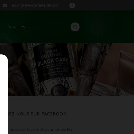
econtact@kimfa-tahiti.com
Actualités
OIGNEZ NOUS SUR FACEBOOK
uvez nous sur facebook pour toutes les