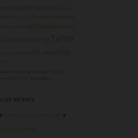
partenariat
letter
Polynésie
Protectionnisme
bition
Promotions
pétillante
restaurant
Pure Delish
ité
Tahiti
sponsoring
soirée
Volvic
TDL
Vins
taxes
e marathon
omie
mulus Flash tag cloud by
Roy Tanck
ires
Flash Player
9 or better.
ICLES RÉCENTS
Catalogue de fin d’année 2025
Grand Jeu Heineken