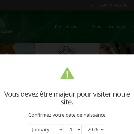
+689 40 54 56 00
Présentation
Produits et marques
Vous devez être majeur pour visiter notre
site.
E (GUADELOUPE)
REJ
Confirmez votre date de naissance
Retro