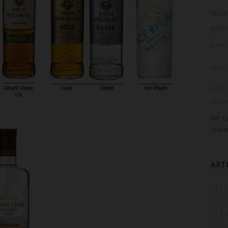
News
prohi
public
rhum
tamur
écon
WP Cu
requ
ART