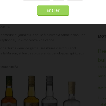
e distillerie de la Guadeloupe.
infos
tente
e centaine d’hectares dont les plus beaux terroirs de rhum
promo
Aller
, avec l’élargissement de son offre: gamme cocktails, mono-
 vieux.
e demeure aujourd’hui la seule à cultiver la canne noire. Une
MOT
xceptionnel, un « concentré » de canne.
ands rhums vieux de garde. Des rhums vieux qui sont
Ba
de la Maison, et l’un des plus grands oenologues spiritueux
bul
tique Kim Fa:
céréa
minér
aux v
inno
Tahit