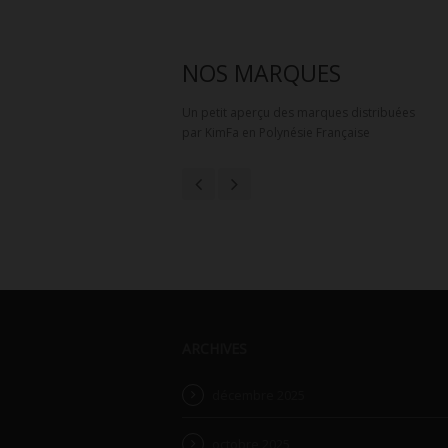
NOS MARQUES
Un petit aperçu des marques distribuées
par KimFa en Polynésie Française
ARCHIVES
décembre 2025
octobre 2025