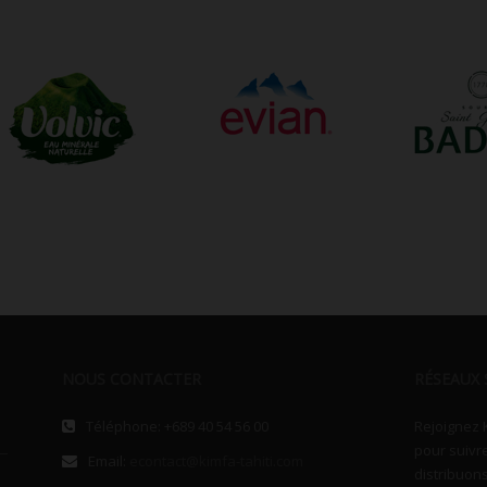
NOUS CONTACTER
RÉSEAUX 
Téléphone: +689 40 54 56 00
Rejoignez 
pour suivr
Email:
econtact@kimfa-tahiti.com
distribuons