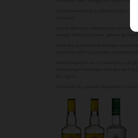
Fondée en 1887, Bologne est la plus ancienn
La plantation Bologne s’étend sur plus d’un
qui soient.
Une distillerie qui s’adapte avec son temps
varietal 100% canne noire, gamme de rhums
L’une des spécificités de Bologne est qu’ell
variété qui offre un potentiel aromatique e
Mais Bologne est aussi connue pour ses gr
élaborés par l’oenologue et maître de chai 
de Cognac.
Découvrez les gammes disponibles à la bou