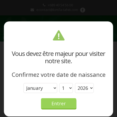
+689 40 54 56 00
econtact@kimfa-tahiti.com
Présentation
Vous devez être majeur pour visiter
notre site.
Produits et marques
Confirmez votre date de naissance
Actualités