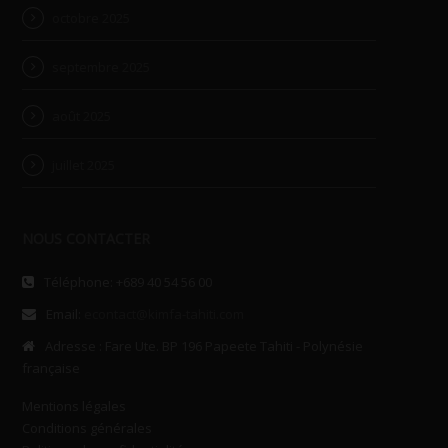
octobre 2025
septembre 2025
août 2025
juillet 2025
NOUS CONTACTER
Téléphone: +689 40 54 56 00
Email:
econtact@kimfa-tahiti.com
Adresse : Fare Ute. BP 196 Papeete Tahiti - Polynésie
française
Mentions légales
Conditions générales