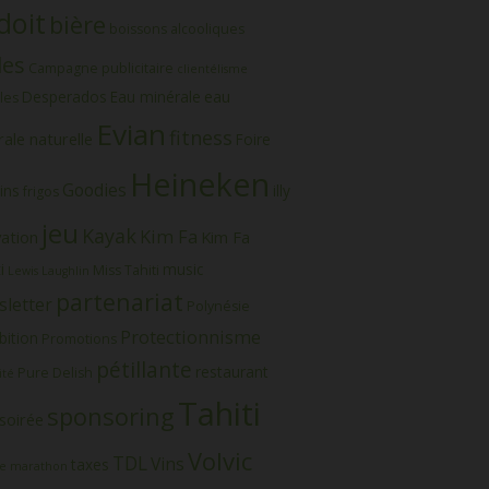
doit
bière
boissons alcooliques
les
Campagne publicitaire
clientélisme
eau
Desperados
Eau minérale
les
Evian
fitness
ale naturelle
Foire
Heineken
Goodies
ins
illy
frigos
jeu
Kayak
Kim Fa
vation
Kim Fa
i
music
Miss Tahiti
Lewis Laughlin
partenariat
letter
Polynésie
Protectionnisme
bition
Promotions
pétillante
restaurant
Pure Delish
ité
Tahiti
sponsoring
soirée
Volvic
TDL
Vins
taxes
e marathon