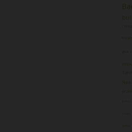
Ba
bul
céréa
minér
aux v
inno
Tahit
News
prohi
public
rhum
tamur