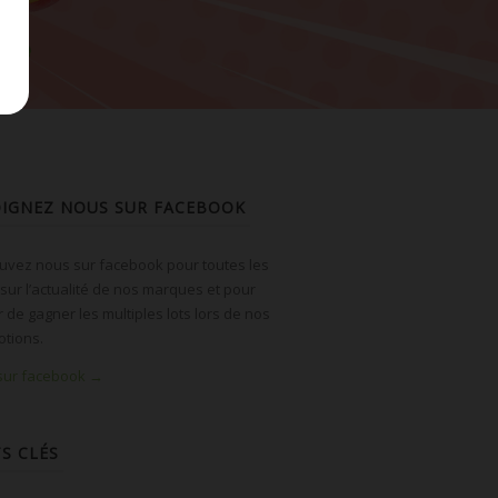
OIGNEZ NOUS SUR FACEBOOK
uvez nous sur facebook pour toutes les
 sur l’actualité de nos marques et pour
r de gagner les multiples lots lors de nos
tions.
 sur facebook →
S CLÉS