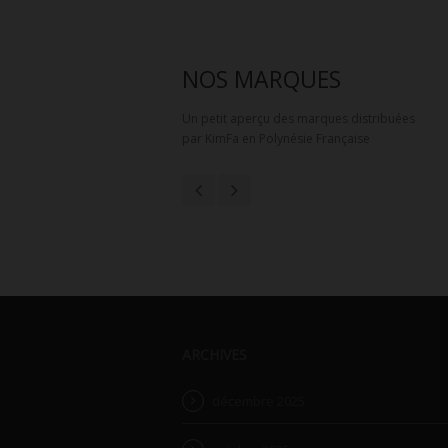
NOS MARQUES
Un petit aperçu des marques distribuées
par KimFa en Polynésie Française
ARCHIVES
décembre 2025