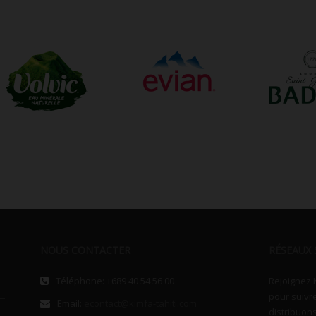
NOUS CONTACTER
RÉSEAUX 
Téléphone: +689 40 54 56 00
Rejoignez 
pour suivr
Email:
econtact@kimfa-tahiti.com
distribuons