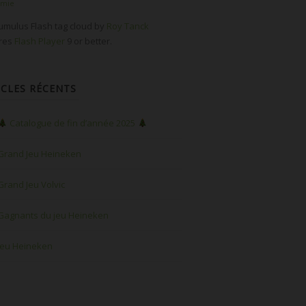
omie
mulus Flash tag cloud by
Roy Tanck
ires
Flash Player
9 or better.
ICLES RÉCENTS
Catalogue de fin d’année 2025
Grand Jeu Heineken
Grand Jeu Volvic
Gagnants du jeu Heineken
Jeu Heineken