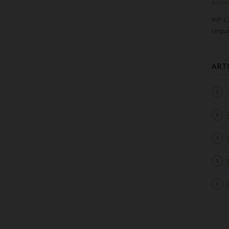
écon
WP Cu
requ
ART