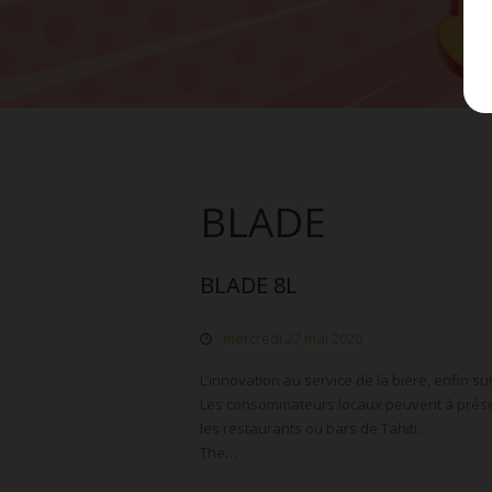
BLADE
BLADE 8L
mercredi 27 mai 2020
L’innovation au service de la bière, enfin s
Les consommateurs locaux peuvent à prés
les restaurants ou bars de Tahiti.
The…