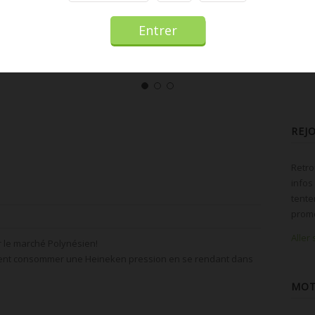
REJ
Retro
infos
tente
promo
Aller
ur le marché Polynésien!
ent consommer une Heineken pression en se rendant dans
MOT