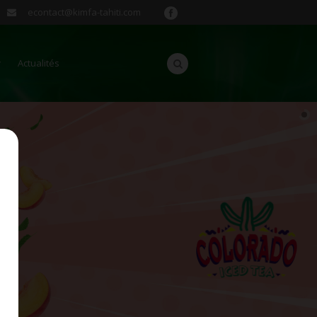
econtact@kimfa-tahiti.com
Actualités