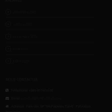
ARCHIVES
décembre 2025
octobre 2025
septembre 2025
août 2025
juillet 2025
NOUS CONTACTER
Téléphone: +689 40 54 56 00
Email:
econtact@kimfa-tahiti.com
Adresse : Fare Ute. BP 196 Papeete Tahiti - Polynésie
française