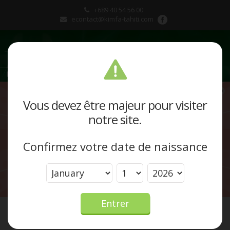
+689 40 54 56 00
econtact@kimfa-tahiti.com
Présentation
Vous devez être majeur pour visiter
notre site.
Produits et marques
Confirmez votre date de naissance
Actualités