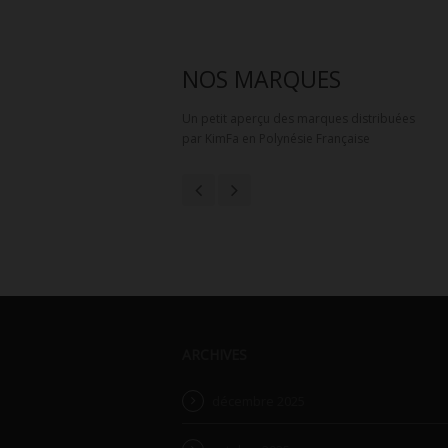
NOS MARQUES
Un petit aperçu des marques distribuées
par KimFa en Polynésie Française
ARCHIVES
décembre 2025