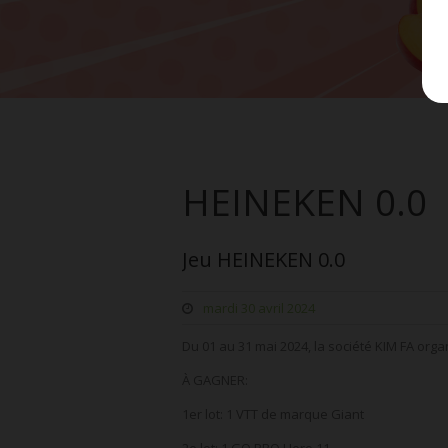
HEINEKEN 0.0
Jeu HEINEKEN 0.0
mardi 30 avril 2024
Du 01 au 31 mai 2024, la société KIM FA org
À GAGNER:
1er lot: 1 VTT de marque Giant