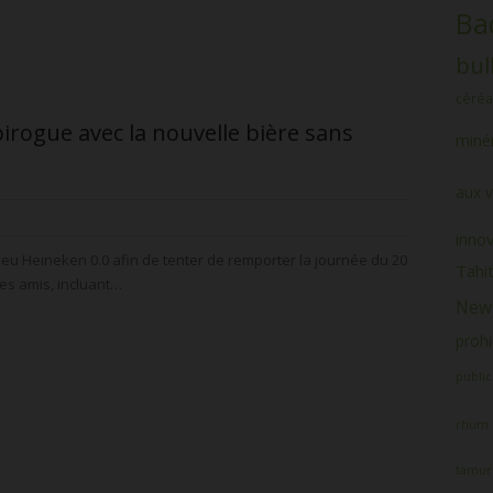
Ba
bul
céréa
irogue avec la nouvelle bière sans
minér
aux v
inno
jeu Heineken 0.0 afin de tenter de remporter la journée du 20
Tahit
tes amis, incluant…
News
prohi
public
rhum
tamur