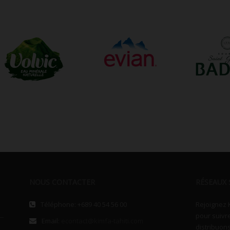
NOUS CONTACTER
RÉSEAUX 
Téléphone: +689 40 54 56 00
Rejoignez 
pour suivr
Email:
econtact@kimfa-tahiti.com
distribuons