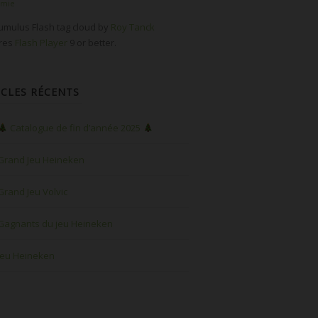
omie
mulus Flash tag cloud by
Roy Tanck
ires
Flash Player
9 or better.
ICLES RÉCENTS
Catalogue de fin d’année 2025
Grand Jeu Heineken
Grand Jeu Volvic
Gagnants du jeu Heineken
Jeu Heineken