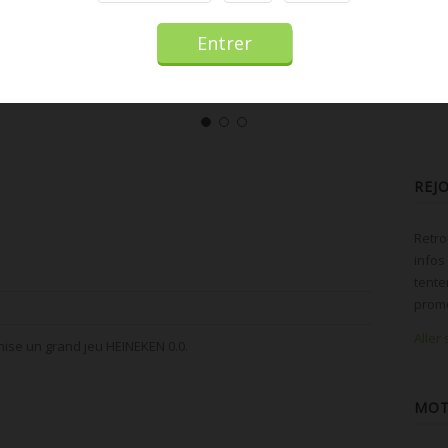
REJ
Retro
infos
tente
promo
Aller
anise un grand jeu HEINEKEN 0.0.
MOT