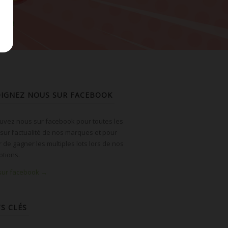
OIGNEZ NOUS SUR FACEBOOK
uvez nous sur facebook pour toutes les
 sur l’actualité de nos marques et pour
r de gagner les multiples lots lors de nos
tions.
 sur facebook →
S CLÉS