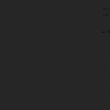
écon
WP Cu
requ
ART