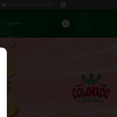
econtact@kimfa-tahiti.com
Actualités