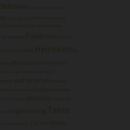
doit
bière
boissons alcooliques
les
Campagne publicitaire
clientélisme
eau
Desperados
Eau minérale
les
Evian
fitness
ale naturelle
Foire
Heineken
Goodies
ins
illy
frigos
jeu
Kayak
Kim Fa
vation
Kim Fa
i
music
Miss Tahiti
Lewis Laughlin
partenariat
letter
Polynésie
Protectionnisme
bition
Promotions
pétillante
restaurant
Pure Delish
ité
Tahiti
sponsoring
soirée
Volvic
TDL
Vins
taxes
e marathon