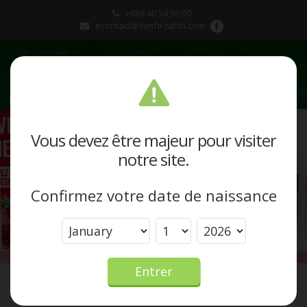
+689 40 54 56 00
econtact@kimfa-tahiti.com
Présentation
Vous devez être majeur pour visiter
notre site.
Produits et marques
Confirmez votre date de naissance
Actualités