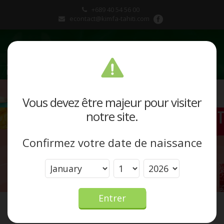
+689 40 54 56 00
econtact@kimfa-tahiti.com
Présentation
Vous devez être majeur pour visiter
notre site.
Produits et marques
Confirmez votre date de naissance
Actualités