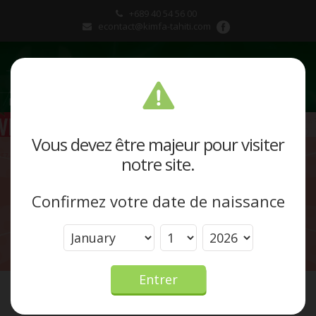
+689 40 54 56 00
econtact@kimfa-tahiti.com
Présentation
Vous devez être majeur pour visiter
notre site.
Produits et marques
Confirmez votre date de naissance
Actualités