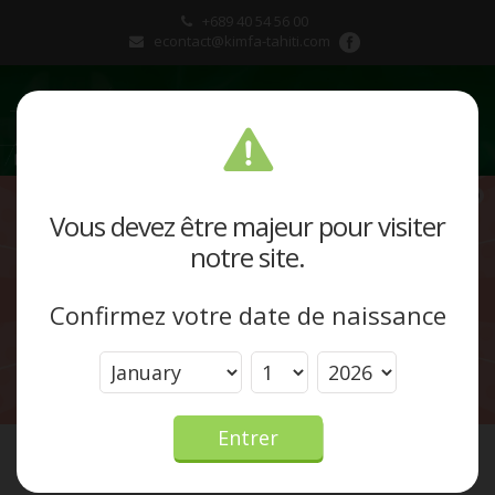
+689 40 54 56 00
econtact@kimfa-tahiti.com
Présentation
Vous devez être majeur pour visiter
notre site.
Produits et marques
Confirmez votre date de naissance
Actualités