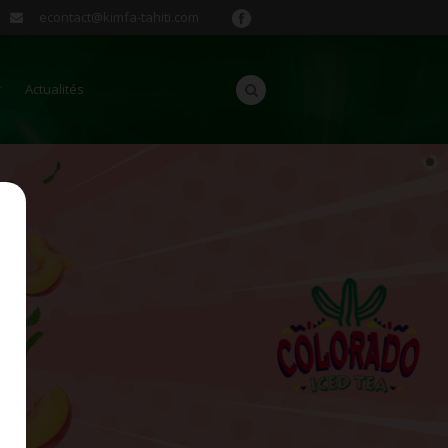
econtact@kimfa-tahiti.com
Actualités