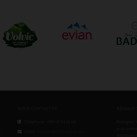
NOUS CONTACTER
RÉSEAUX 
Téléphone: +689 40 54 56 00
Rejoignez 
pour suivr
Email:
econtact@kimfa-tahiti.com
distribuons