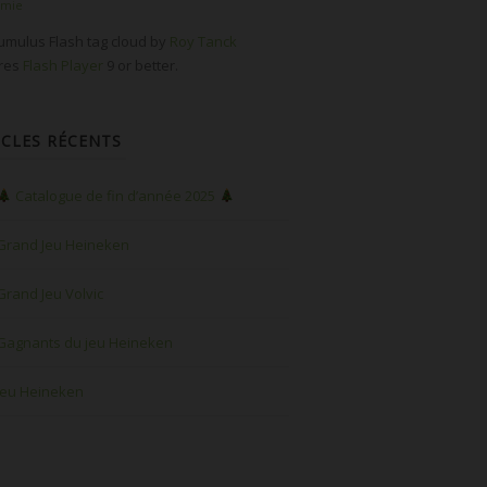
omie
mulus Flash tag cloud by
Roy Tanck
ires
Flash Player
9 or better.
ICLES RÉCENTS
Catalogue de fin d’année 2025
Grand Jeu Heineken
Grand Jeu Volvic
Gagnants du jeu Heineken
Jeu Heineken