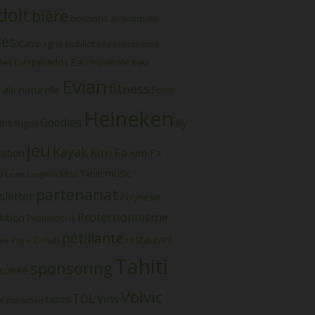
doit
bière
boissons alcooliques
les
Campagne publicitaire
clientélisme
eau
Desperados
Eau minérale
les
Evian
fitness
ale naturelle
Foire
Heineken
Goodies
ins
illy
frigos
jeu
Kayak
Kim Fa
vation
Kim Fa
i
music
Miss Tahiti
Lewis Laughlin
partenariat
letter
Polynésie
Protectionnisme
bition
Promotions
pétillante
restaurant
Pure Delish
ité
Tahiti
sponsoring
soirée
Volvic
TDL
Vins
taxes
e marathon