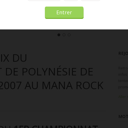
IX DU
REJ
DE POLYNÉSIE DE
Retro
infos
2007 AU MANA ROCK
tente
promo
Aller
MOT