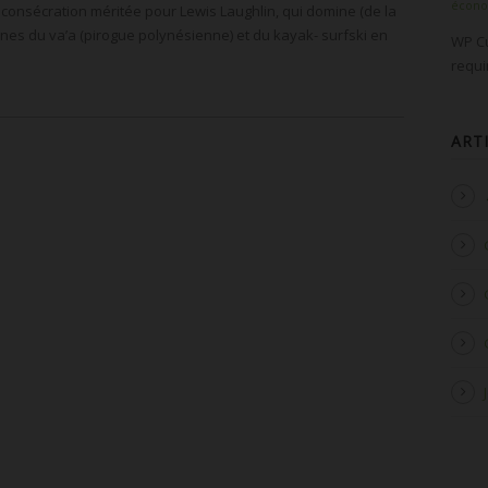
écon
onsécration méritée pour Lewis Laughlin, qui domine (de la
plines du va’a (pirogue polynésienne) et du kayak- surfski en
WP Cu
requ
ART