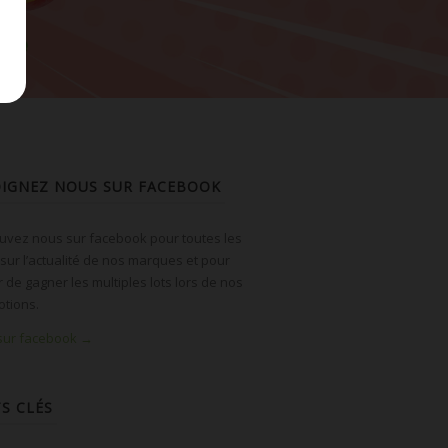
OIGNEZ NOUS SUR FACEBOOK
uvez nous sur facebook pour toutes les
 sur l’actualité de nos marques et pour
r de gagner les multiples lots lors de nos
tions.
 sur facebook →
S CLÉS