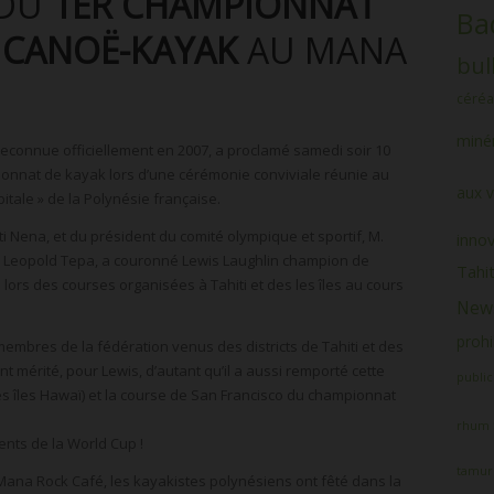
 DU
1ER CHAMPIONNAT
Ba
E CANOË-KAYAK
AU MANA
bul
céréa
minér
econnue officiellement en 2007, a proclamé samedi soir 10
nnat de kayak lors d’une cérémonie conviviale réunie au
aux v
tale » de la Polynésie française.
i Nena, et du président du comité olympique et sportif, M.
inno
on, Leopold Tepa, a couronné Lewis Laughlin champion de
Tahit
ors des courses organisées à Tahiti et des les îles au cours
News
prohi
embres de la fédération venus des districts de Tahiti et des
 mérité, pour Lewis, d’autant qu’il a aussi remporté cette
public
s îles Hawaï) et la course de San Francisco du championnat
rhum
ents de la World Cup !
tamur
Mana Rock Café, les kayakistes polynésiens ont fêté dans la