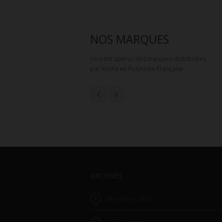
NOS MARQUES
Un petit aperçu des marques distribuées
par KimFa en Polynésie Française
ARCHIVES
décembre 2025