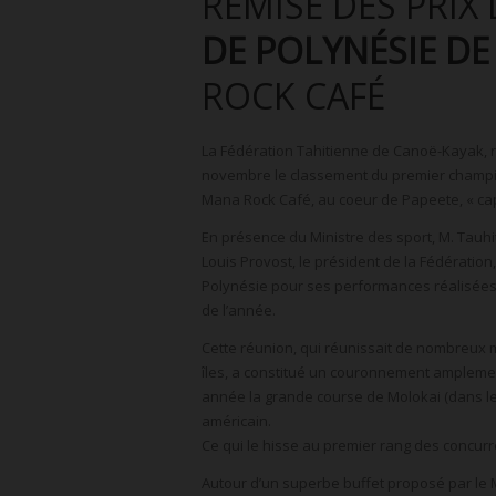
REMISE DES PRIX
DE POLYNÉSIE D
ROCK CAFÉ
La Fédération Tahitienne de Canoë-Kayak, r
novembre le classement du premier champio
Mana Rock Café, au coeur de Papeete, « capi
En présence du Ministre des sport, M. Tauhit
Louis Provost, le président de la Fédérati
Polynésie pour ses performances réalisées l
de l’année.
Cette réunion, qui réunissait de nombreux m
îles, a constitué un couronnement amplement
année la grande course de Molokai (dans le
américain.
Ce qui le hisse au premier rang des concurr
Autour d’un superbe buffet proposé par le 