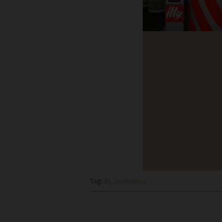
Tag:
illy
,
sponsoring