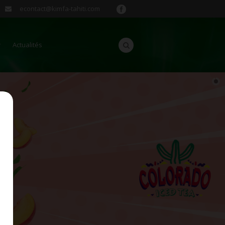
econtact@kimfa-tahiti.com
Actualités