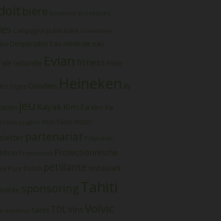
doit
bière
boissons alcooliques
les
Campagne publicitaire
clientélisme
eau
Desperados
Eau minérale
les
Evian
fitness
ale naturelle
Foire
Heineken
Goodies
ins
illy
frigos
jeu
Kayak
Kim Fa
vation
Kim Fa
i
music
Miss Tahiti
Lewis Laughlin
partenariat
letter
Polynésie
Protectionnisme
bition
Promotions
pétillante
restaurant
Pure Delish
ité
Tahiti
sponsoring
soirée
Volvic
TDL
Vins
taxes
e marathon