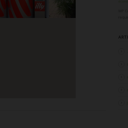
écon
WP Cu
requ
ART