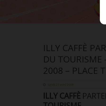
ILLY CAFFÈ PA
DU TOURISME –
2008 – PLACE 
lundi 21 avril 2008
ILLY CAFFÈ
PARTE
TOURISME