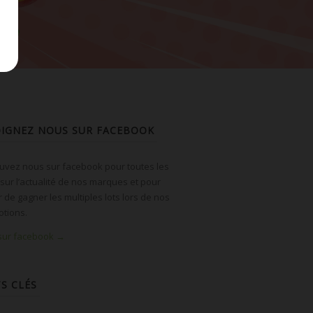
OIGNEZ NOUS SUR FACEBOOK
uvez nous sur facebook pour toutes les
 sur l’actualité de nos marques et pour
r de gagner les multiples lots lors de nos
tions.
 sur facebook →
S CLÉS