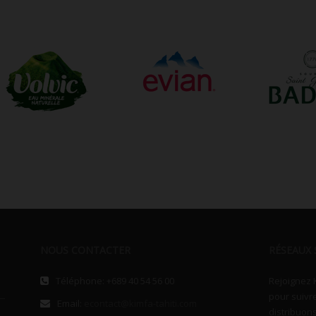
NOUS CONTACTER
RÉSEAUX 
Téléphone: +689 40 54 56 00
Rejoignez 
pour suivr
Email:
econtact@kimfa-tahiti.com
distribuons