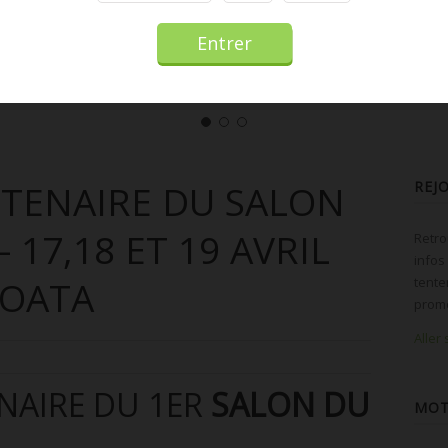
RTENAIRE DU SALON
REJ
 17,18 ET 19 AVRIL
Retro
infos
TOATA
tente
promo
Aller
NAIRE DU 1ER
SALON DU
MOT