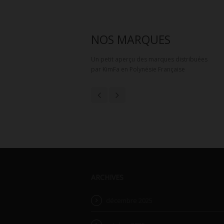
NOS MARQUES
Un petit aperçu des marques distribuées
par KimFa en Polynésie Française
ARCHIVES
décembre 2025