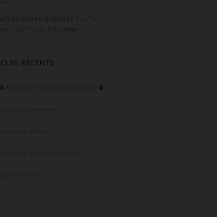
omie
mulus Flash tag cloud by
Roy Tanck
ires
Flash Player
9 or better.
ICLES RÉCENTS
Catalogue de fin d’année 2025
Grand Jeu Heineken
Grand Jeu Volvic
Gagnants du jeu Heineken
Jeu Heineken