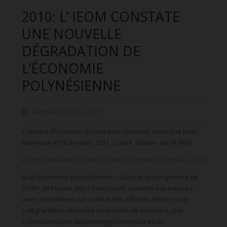
2010: L’ IEOM CONSTATE
UNE NOUVELLE
DÉGRADATION DE
L’ÉCONOMIE
POLYNÉSIENNE
vendredi 25 mars 2011
L’ Institut d’Emission d’Outre-Mer constate, dans une Note
expresse n°33 de mars 2011, ci-joint (cliquer sur le lien)
«
http://www.ieom.fr/IMG/pdf/ne33_portrait_synthese_2010_polyn
que l’économie polynésienne, « dans le prolongement de
2009 », présente des « indicateurs orientés à la baisse »,
avec, notamment, un « climat des affaires atone », une
« dégradation atténuée du marché de l’emploi », une
« consommation des ménages morose » et un