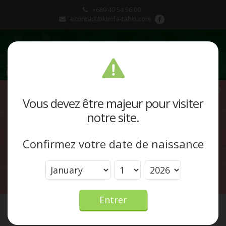
+689 40 54 56 00
econtact@kimfa-tahiti.com
Présentation
Vous devez être majeur pour visiter
notre site.
Produits et marques
Confirmez votre date de naissance
Actualités