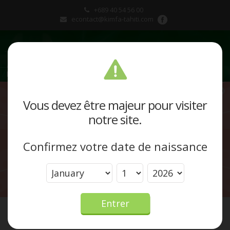
+689 40 54 56 00
econtact@kimfa-tahiti.com
Présentation
Vous devez être majeur pour visiter
notre site.
Produits et marques
Confirmez votre date de naissance
Actualités