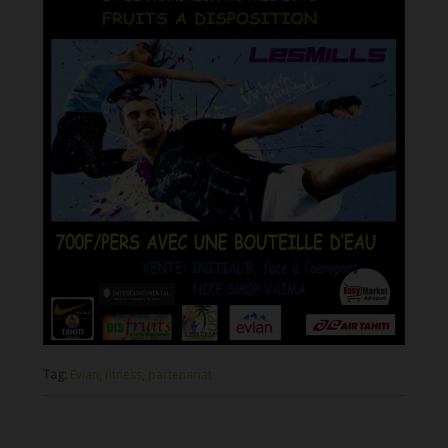
Tag:
Evian
,
fitness
,
partenariat