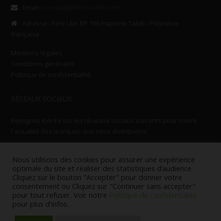
Email:
econtact@kimfa-tahiti.com
Adresse : Fare Ute. BP 196 Papeete Tahiti - Polynésie
française
Mentions légales
Conditions générales
Politique de confidentialité
RÉSEAUX SOCIAUX
Rejoignez Kim Fa sur les réseaux sociaux suivants pour suivre
l'actualité des marques que nous distribuons:
Nous utilisons des cookies pour assurer une expérience
optimale du site et réaliser des statistiques d’audience.
Cliquez sur le bouton "Accepter" pour donner votre
consentement ou Cliquez sur "Continuer sans accepter"
pour tout refuser. Voir notre
Politique de confidentialité
© Copyright KIMFA 2014. Tous droits réservés.
pour plus d'infos.
Powered by
papeeteonline.com