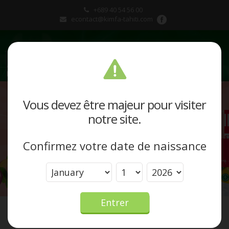
+689 40 54 56 00
econtact@kimfa-tahiti.com
Présentation
Vous devez être majeur pour visiter
notre site.
Produits et marques
Confirmez votre date de naissance
Actualités