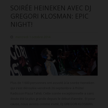
SOIRÉE HEINEKEN AVEC DJ
GREGORI KLOSMAN: EPIC
NIGHT!
mercredi 1 octobre 2014
Plus de 1 600 personnes ont assisté à la soirée Heineken
qui s’est déroulée vendredi 26 septembre à l’hôtel
Radisson Plaza Tahiti. Cette soirée exceptionnelle a sans
doute été la plus grande depuis le début d’année. Et pour
cause, nous avions comme invité, DJ GREGORI KLOSMAN,