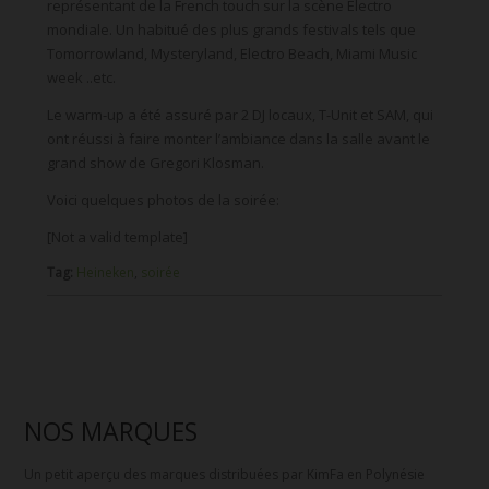
représentant de la French touch sur la scène Electro
mondiale. Un habitué des plus grands festivals tels que
Tomorrowland, Mysteryland, Electro Beach, Miami Music
week ..etc.
Le warm-up a été assuré par 2 DJ locaux, T-Unit et SAM, qui
ont réussi à faire monter l’ambiance dans la salle avant le
grand show de Gregori Klosman.
Voici quelques photos de la soirée:
[Not a valid template]
Tag:
Heineken
,
soirée
NOS MARQUES
Un petit aperçu des marques distribuées par KimFa en Polynésie