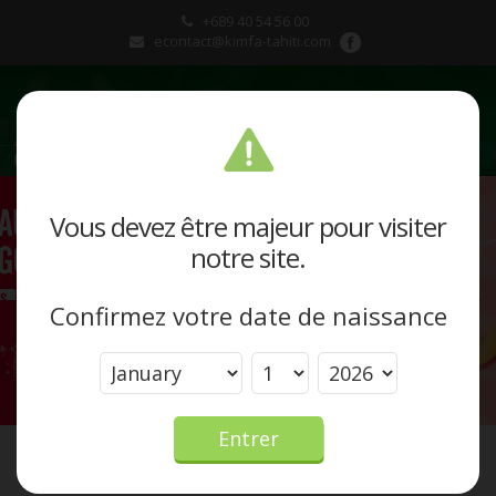
+689 40 54 56 00
econtact@kimfa-tahiti.com
Présentation
Vous devez être majeur pour visiter
notre site.
Produits et marques
Confirmez votre date de naissance
Actualités