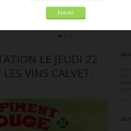
ATION LE JEUDI 22
REJ
LES VINS CALVET.
Retro
infos
tente
promo
Aller
MOT