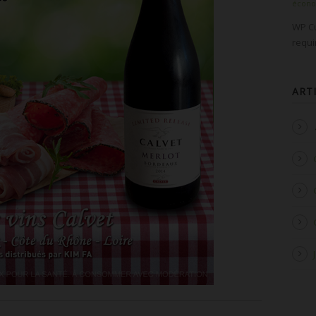
écon
WP Cu
requ
ART