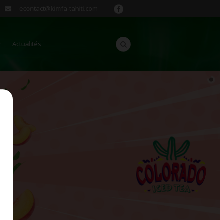
econtact@kimfa-tahiti.com
Actualités