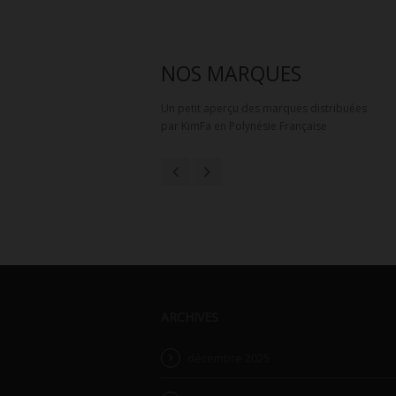
NOS MARQUES
Un petit aperçu des marques distribuées
par KimFa en Polynésie Française
ARCHIVES
décembre 2025