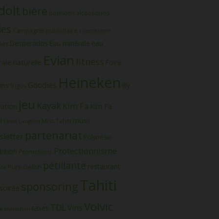
doit
bière
boissons alcooliques
les
Campagne publicitaire
clientélisme
eau
Desperados
Eau minérale
les
Evian
fitness
ale naturelle
Foire
Heineken
Goodies
ins
illy
frigos
jeu
Kayak
Kim Fa
vation
Kim Fa
i
music
Miss Tahiti
Lewis Laughlin
partenariat
letter
Polynésie
Protectionnisme
bition
Promotions
pétillante
restaurant
Pure Delish
ité
Tahiti
sponsoring
soirée
Volvic
TDL
Vins
taxes
e marathon