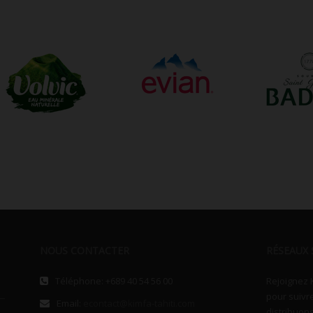
NOUS CONTACTER
RÉSEAUX 
Téléphone: +689 40 54 56 00
Rejoignez 
pour suivr
Email:
econtact@kimfa-tahiti.com
distribuons