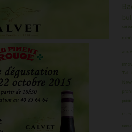
Ba
bul
céréa
minér
aux v
inno
Tahit
News
prohi
public
rhum
tamur