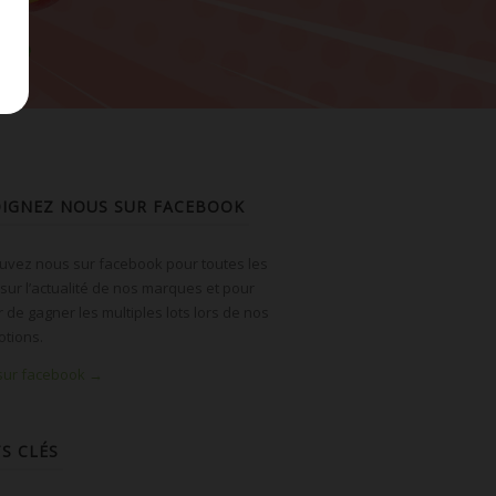
OIGNEZ NOUS SUR FACEBOOK
uvez nous sur facebook pour toutes les
 sur l’actualité de nos marques et pour
r de gagner les multiples lots lors de nos
tions.
 sur facebook →
S CLÉS