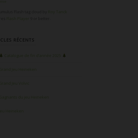
omie
mulus Flash tag cloud by
Roy Tanck
ires
Flash Player
9 or better.
ICLES RÉCENTS
Catalogue de fin d’année 2025
Grand Jeu Heineken
Grand Jeu Volvic
Gagnants du jeu Heineken
Jeu Heineken