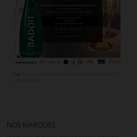
Tag:
Badoit
,
Evian
,
gastronomie
,
partenariat
,
Patrick Lenôtre
,
Sofitel Moorea
NOS MARQUES
Un petit aperçu des marques distribuées par KimFa en Polynésie