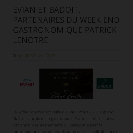
EVIAN ET BADOIT,
PARTENAIRES DU WEEK END
GASTRONOMIQUE PATRICK
LENOTRE
jeudi 23 février 2017
Le Sofitel Moorea accueille du 3 au 5 mars 2017 le grand
Maître français de la gastronomie Patrick Lenôtre, qui va
patronner des événements culinaires et gustatifs
internationaux exceptionnels dans notre si belle île, face à