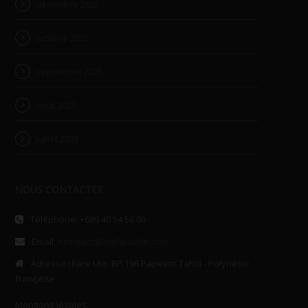
décembre 2025
octobre 2025
septembre 2025
août 2025
juillet 2025
NOUS CONTACTER
Téléphone: +689 40 54 56 00
Email:
econtact@kimfa-tahiti.com
Adresse : Fare Ute. BP 196 Papeete Tahiti - Polynésie
française
Mentions légales