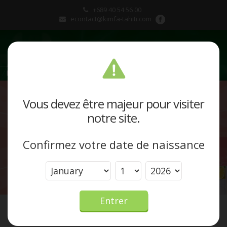
+689 40 54 56 00
econtact@kimfa-tahiti.com
Présentation
Vous devez être majeur pour visiter
notre site.
Produits et marques
Confirmez votre date de naissance
Actualités