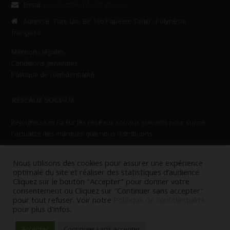
Email:
econtact@kimfa-tahiti.com
Adresse : Fare Ute. BP 196 Papeete Tahiti - Polynésie
française
Mentions légales
Conditions générales
Politique de confidentialité
RÉSEAUX SOCIAUX
Rejoignez Kim Fa sur les réseaux sociaux suivants pour suivre
l'actualité des marques que nous distribuons:
Nous utilisons des cookies pour assurer une expérience
optimale du site et réaliser des statistiques d’audience.
Cliquez sur le bouton "Accepter" pour donner votre
consentement ou Cliquez sur "Continuer sans accepter"
pour tout refuser. Voir notre
Politique de confidentialité
© Copyright KIMFA 2014. Tous droits réservés.
pour plus d'infos.
Powered by
papeeteonline.com
Accepter
Continuer sans accepter