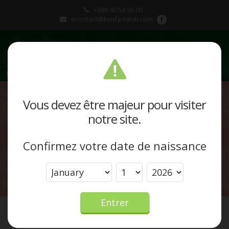
+689 40 54 56 00
econtact@kimfa-tahiti.com
Présentation
Vous devez être majeur pour visiter
notre site.
Produits et marques
Confirmez votre date de naissance
Actualités