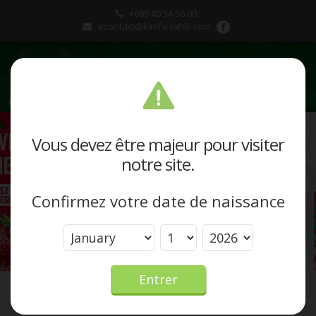
+689 40 54 56 00
econtact@kimfa-tahiti.com
Présentation
Vous devez être majeur pour visiter
notre site.
Produits et marques
Confirmez votre date de naissance
Actualités