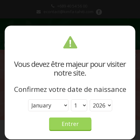
+689 40 54 56 00
econtact@kimfa-tahiti.com
Présentation
Vous devez être majeur pour visiter
notre site.
Produits et marques
Confirmez votre date de naissance
Actualités