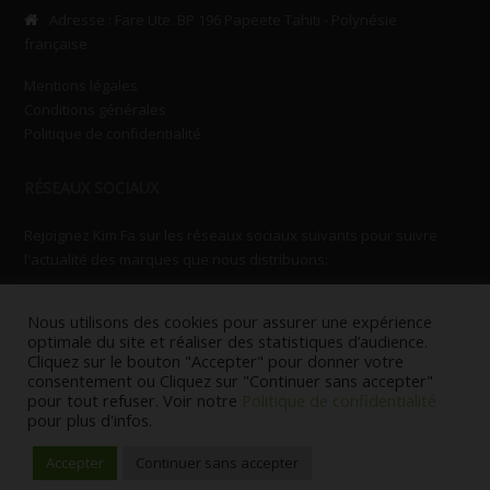
Adresse : Fare Ute. BP 196 Papeete Tahiti - Polynésie
française
Mentions légales
Conditions générales
Politique de confidentialité
RÉSEAUX SOCIAUX
Rejoignez Kim Fa sur les réseaux sociaux suivants pour suivre
l'actualité des marques que nous distribuons:
Nous utilisons des cookies pour assurer une expérience
optimale du site et réaliser des statistiques d’audience.
Cliquez sur le bouton "Accepter" pour donner votre
consentement ou Cliquez sur "Continuer sans accepter"
pour tout refuser. Voir notre
Politique de confidentialité
© Copyright KIMFA 2014. Tous droits réservés.
pour plus d'infos.
Powered by
papeeteonline.com
Accepter
Continuer sans accepter