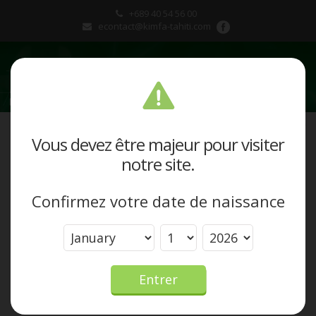
+689 40 54 56 00
econtact@kimfa-tahiti.com
Présentation
Vous devez être majeur pour visiter
notre site.
Produits et marques
Confirmez votre date de naissance
Actualités